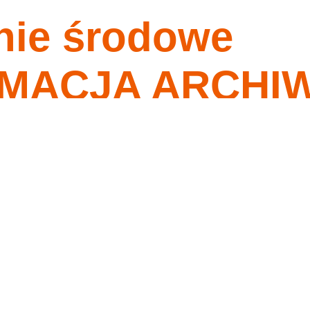
nie środowe
nagrania
tygodnia
o ma przykazania moje