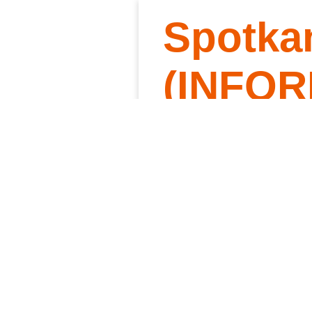
Spotka
Słowo 
Kt