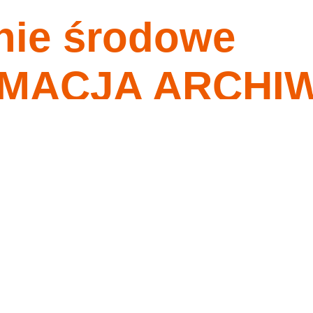
nie środowe
nagrania
tygodnia
o ma przykazania moje