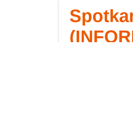
Spotka
Słowo 
Kt