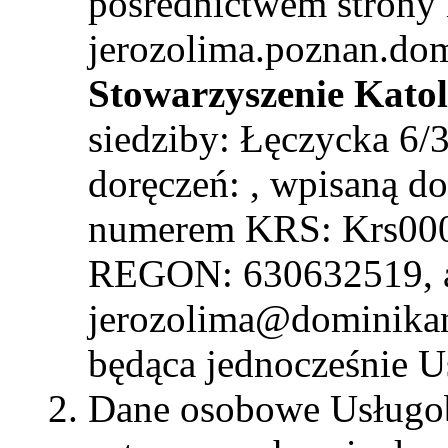
pośrednictwem strony 
jerozolima.poznan.domi
Stowarzyszenie Kato
siedziby: Łęczycka 6/
doręczeń: , wpisaną do
numerem KRS: Krs000
REGON: 630632519, ad
jerozolima@dominikan
będąca jednocześnie 
Dane osobowe Usługob