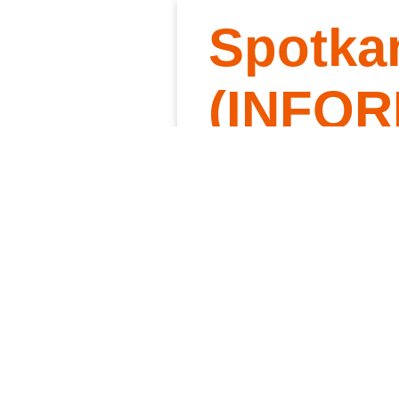
Spotka
Słowo 
Kt