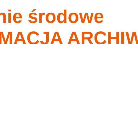
nie środowe
nagrania
tygodnia
o ma przykazania moje