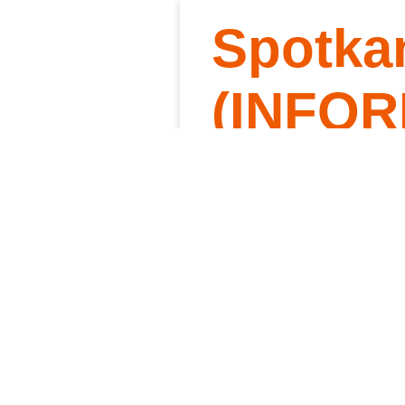
Spotka
Słowo 
Kt