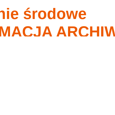
nie środowe
nagrania
tygodnia
o ma przykazania moje