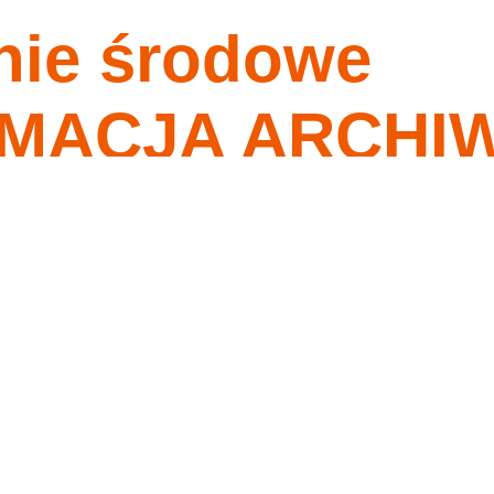
nie środowe
nagrania
tygodnia
o ma przykazania moje