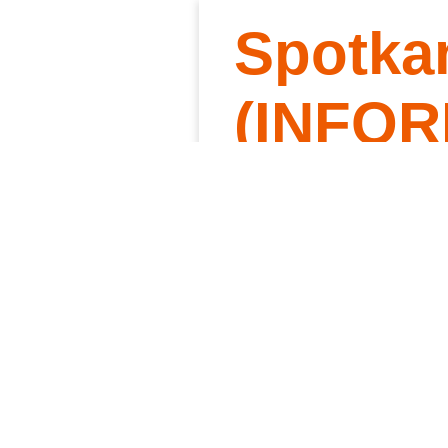
Spotka
Słowo 
Kt