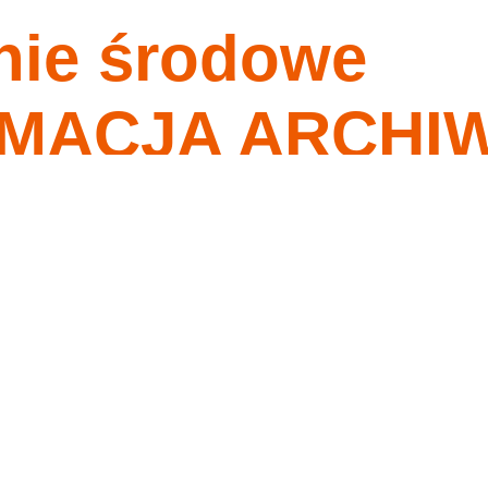
nie środowe
nagrania
tygodnia
o ma przykazania moje