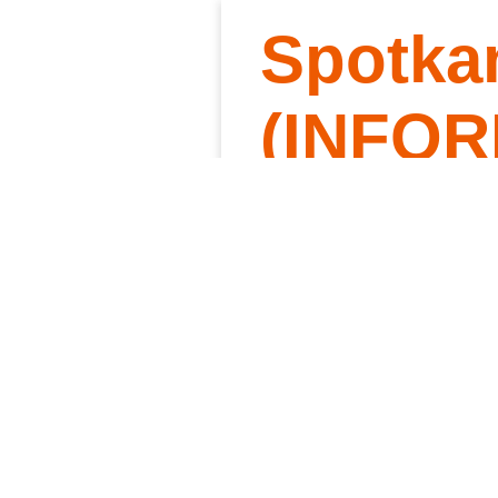
Spotka
Słowo 
Kt