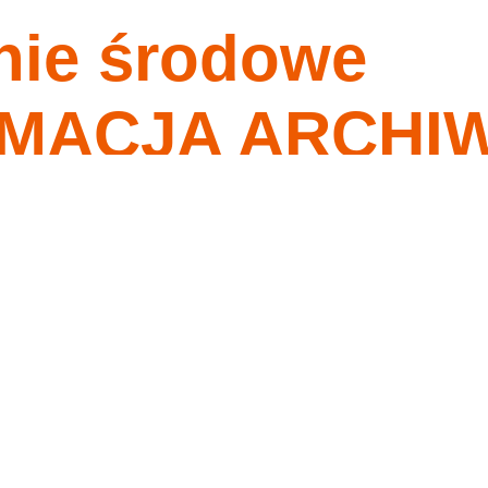
nie środowe
nagrania
tygodnia
o ma przykazania moje