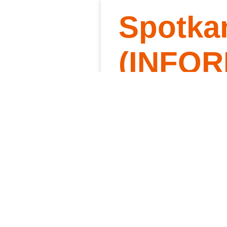
Spotka
Słowo 
Kt