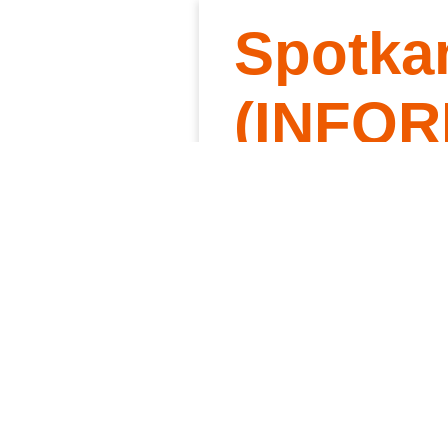
Spotka
Słowo 
Kt