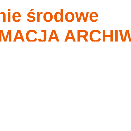
nie środowe
nagrania
tygodnia
o ma przykazania moje