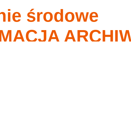
nie środowe
nagrania
tygodnia
o ma przykazania moje