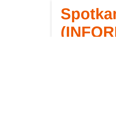
Spotka
Słowo 
Kt