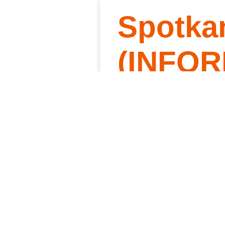
Spotka
Słowo 
Kt