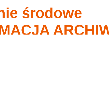
nie środowe
nagrania
tygodnia
o ma przykazania moje