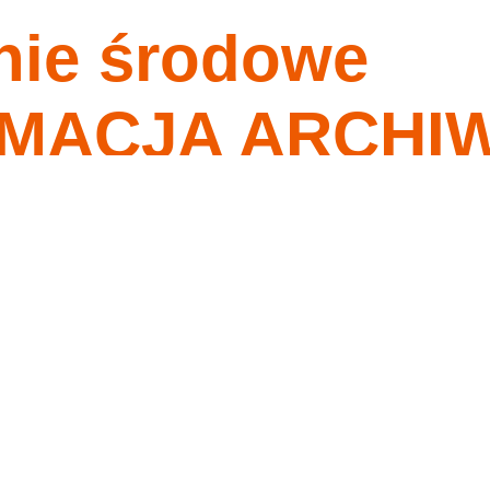
nie środowe
nagrania
tygodnia
o ma przykazania moje